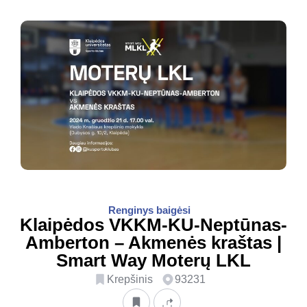
Renginys baigėsi
Klaipėdos VKKM-KU-Neptūnas-
Amberton – Akmenės kraštas |
Smart Way Moterų LKL
Krepšinis
93231