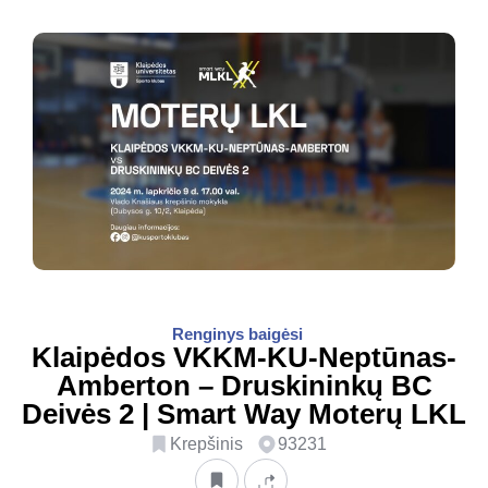
Renginys baigėsi
Klaipėdos VKKM-KU-Neptūnas-
Amberton – Druskininkų BC
Deivės 2 | Smart Way Moterų LKL
Krepšinis
93231