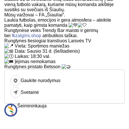
vieną futbolo vakarą, kuriame mūsų komanda aikštėje
susitiks su svečiais iš Šiaulių.
Mūsų varžovai – FA „Šiauliai“.
Laukia futbolas, emocijos ir gera atmosfera – ateikite
pamatyti, kaip gimsta komanda
Rungtynėse veiks Trendy Bar maisto ir gėrimų
bei
fkzalgiris.shop
atributikos taškai.
Rungtynes tiesiogiai transliuos Laisvės TV
Vieta: Sportimos maniežas
Data: Sausio 31 d. (šeštadienis)
Laikas: 18:30 val.
Įėjimas nemokamas
Rungtynes pristato Betsson
Gaukite nurodymus
Svetainė
Šeimininkauja