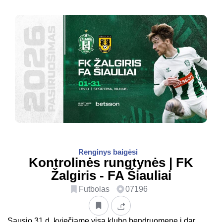
Renginys baigėsi
Kontrolinės rungtynės | FK
Žalgiris - FA Šiauliai
Futbolas
07196
Sausio 31 d. kviečiame visą klubo bendruomenę į dar