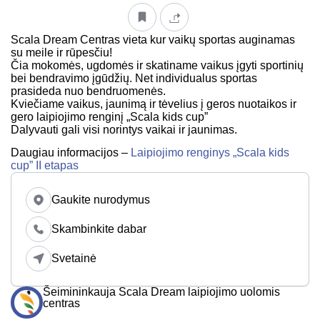
Scala Dream Centras vieta kur vaikų sportas auginamas
su meile ir rūpesčiu!
Čia mokomės, ugdomės ir skatiname vaikus įgyti sportinių
bei bendravimo įgūdžių. Net individualus sportas
prasideda nuo bendruomenės.
Kviečiame vaikus, jaunimą ir tėvelius į geros nuotaikos ir
gero laipiojimo renginį „Scala kids cup”
Dalyvauti gali visi norintys vaikai ir jaunimas.
Daugiau informacijos –
Laipiojimo renginys „Scala kids
cup” II etapas
Gaukite nurodymus
Skambinkite dabar
Svetainė
Šeimininkauja Scala Dream laipiojimo uolomis
centras