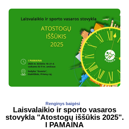
Renginys baigėsi
Laisvalaikio ir sporto vasaros
stovykla "Atostogų iššūkis 2025".
I PAMAINA