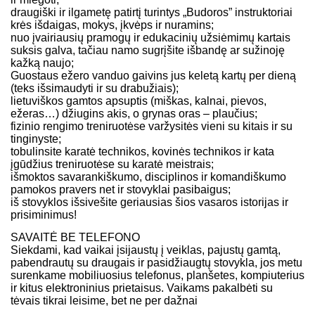
draugiški ir ilgametę patirtį turintys „Budoros” instruktoriai
krės išdaigas, mokys, įkvėps ir nuramins;
nuo įvairiausių pramogų ir edukacinių užsiėmimų kartais
suksis galva, tačiau namo sugrįšite išbandę ar sužinoję
kažką naujo;
Guostaus ežero vanduo gaivins jus keletą kartų per dieną
(teks išsimaudyti ir su drabužiais);
lietuviškos gamtos apsuptis (miškas, kalnai, pievos,
ežeras…) džiugins akis, o grynas oras – plaučius;
fizinio rengimo treniruotėse varžysitės vieni su kitais ir su
tinginyste;
tobulinsite karatė technikos, kovinės technikos ir kata
įgūdžius treniruotėse su karatė meistrais;
išmoktos savarankiškumo, disciplinos ir komandiškumo
pamokos pravers net ir stovyklai pasibaigus;
iš stovyklos išsivešite geriausias šios vasaros istorijas ir
prisiminimus!
SAVAITĖ BE TELEFONO
Siekdami, kad vaikai įsijaustų į veiklas, pajustų gamtą,
pabendrautų su draugais ir pasidžiaugtų stovykla, jos metu
surenkame mobiliuosius telefonus, planšetes, kompiuterius
ir kitus elektroninius prietaisus. Vaikams pakalbėti su
tėvais tikrai leisime, bet ne per dažnai