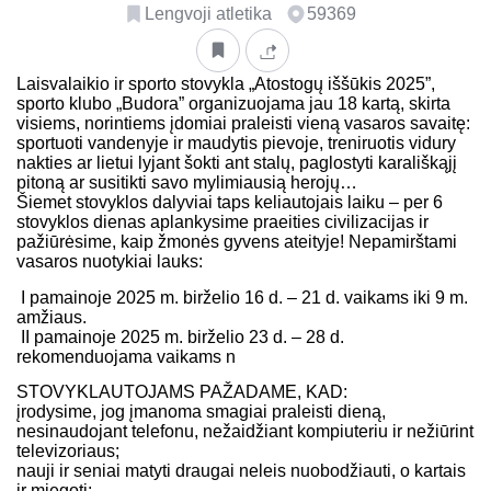
Lengvoji atletika
59369
Laisvalaikio ir sporto stovykla „Atostogų iššūkis 2025”,
sporto klubo „Budora” organizuojama jau 18 kartą, skirta
visiems, norintiems įdomiai praleisti vieną vasaros savaitę:
sportuoti vandenyje ir maudytis pievoje, treniruotis vidury
nakties ar lietui lyjant šokti ant stalų, paglostyti karališkąjį
pitoną ar susitikti savo mylimiausią herojų…
Šiemet stovyklos dalyviai taps keliautojais laiku – per 6
stovyklos dienas aplankysime praeities civilizacijas ir
pažiūrėsime, kaip žmonės gyvens ateityje! Nepamirštami
vasaros nuotykiai lauks:
I pamainoje 2025 m. birželio 16 d. – 21 d. vaikams iki 9 m.
amžiaus.
II pamainoje 2025 m. birželio 23 d. – 28 d.
rekomenduojama vaikams n
STOVYKLAUTOJAMS PAŽADAME, KAD:
įrodysime, jog įmanoma smagiai praleisti dieną,
nesinaudojant telefonu, nežaidžiant kompiuteriu ir nežiūrint
televizoriaus;
nauji ir seniai matyti draugai neleis nuobodžiauti, o kartais
ir miegoti;