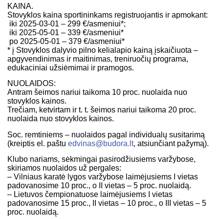
KAINA.
Stovyklos kaina sportininkams registruojantis ir apmokant:
iki 2025-03-01 – 299 €/asmeniui*;
iki 2025-05-01 – 339 €/asmeniui*
po 2025-05-01 – 379 €/asmeniui*
* į Stovyklos dalyvio pilno kelialapio kainą įskaičiuota –
apgyvendinimas ir maitinimas, treniruočių programa,
edukaciniai užsiėmimai ir pramogos.
NUOLAIDOS:
Antram šeimos nariui taikoma 10 proc. nuolaida nuo
stovyklos kainos.
Trečiam, ketvirtam ir t. t. šeimos nariui taikoma 20 proc.
nuolaida nuo stovyklos kainos.
Soc. remtiniems – nuolaidos pagal individualų susitarimą
(kreiptis el. paštu
edvinas@budora.lt
, atsiunčiant pažymą).
Klubo nariams, sėkmingai pasirodžiusiems varžybose,
skiriamos nuolaidos už pergales:
– Vilniaus karatė lygos varžybose laimėjusiems I vietas
padovanosime 10 proc., o II vietas – 5 proc. nuolaidą.
– Lietuvos čempionatuose laimėjusiems I vietas
padovanosime 15 proc., II vietas – 10 proc., o III vietas – 5
proc. nuolaidą.