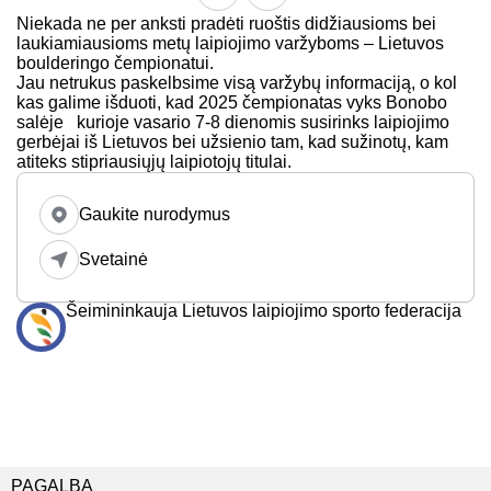
Niekada ne per anksti pradėti ruoštis didžiausioms bei
laukiamiausioms metų laipiojimo varžyboms – Lietuvos
boulderingo čempionatui.
Jau netrukus paskelbsime visą varžybų informaciją, o kol
kas galime išduoti, kad 2025 čempionatas vyks Bonobo
salėje kurioje vasario 7-8 dienomis susirinks laipiojimo
gerbėjai iš Lietuvos bei užsienio tam, kad sužinotų, kam
atiteks stipriausiųjų laipiotojų titulai.
Gaukite nurodymus
Svetainė
Šeimininkauja Lietuvos laipiojimo sporto federacija
PAGALBA