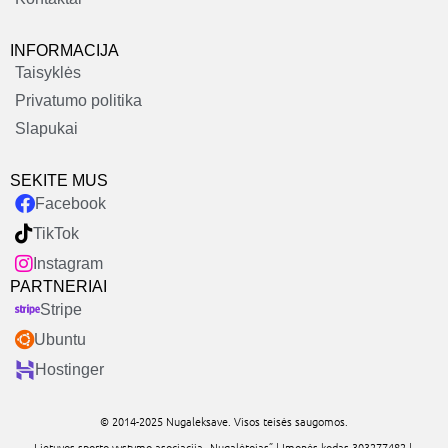
INFORMACIJA
Taisyklės
Privatumo politika
Slapukai
SEKITE MUS
Facebook
TikTok
Instagram
PARTNERIAI
Stripe
Ubuntu
Hostinger
© 2014-2025 Nugaleksave. Visos teisės saugomos.
Lietuvos sporto vystymo asociacija „Nugalėtojas” | Įmonės kodas 303277482 |