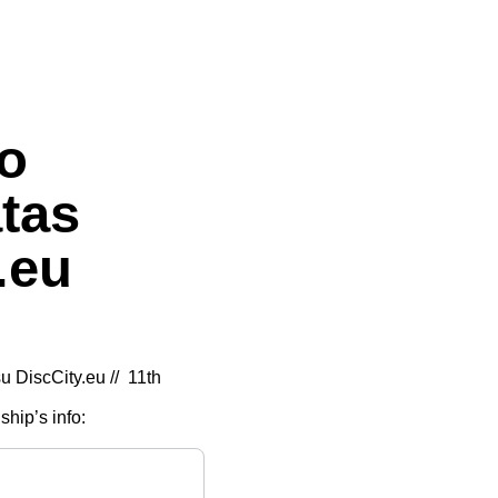
fo
tas
.eu
 DiscCity.eu // 11th
ship’s info: