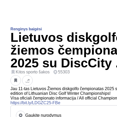
Renginys baigėsi
Lietuvos diskgol
žiemos čempiona
2025 su DiscCity 
Kitos sporto šakos
55303
Jau 11-tas Lietuvos Žiemos diskgolfo čempionatas 2025 su
edition of Lithuanian Disc Golf Winter Championships!
Visa oficiali čempionato informacija / All official Champion
https://bit.ly/LDGZC25-FBe
Gaukite nurodymus