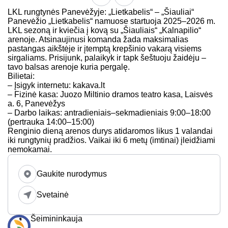
LKL rungtynės Panevėžyje: „Lietkabelis“ – „Šiauliai“
Panevėžio „Lietkabelis“ namuose startuoja 2025–2026 m.
LKL sezoną ir kviečia į kovą su „Šiauliais“ „Kalnapilio“
arenoje. Atsinaujinusi komanda žada maksimalias
pastangas aikštėje ir įtemptą krepšinio vakarą visiems
sirgaliams. Prisijunk, palaikyk ir tapk šeštuoju žaidėju –
tavo balsas arenoje kuria pergalę.
Bilietai:
– Įsigyk internetu: kakava.lt
– Fizinė kasa: Juozo Miltinio dramos teatro kasa, Laisvės
a. 6, Panevėžys
– Darbo laikas: antradieniais–sekmadieniais 9:00–18:00
(pertrauka 14:00–15:00)
Renginio dieną arenos durys atidaromos likus 1 valandai
iki rungtynių pradžios. Vaikai iki 6 metų (imtinai) įleidžiami
nemokamai.
Gaukite nurodymus
Svetainė
Šeimininkauja