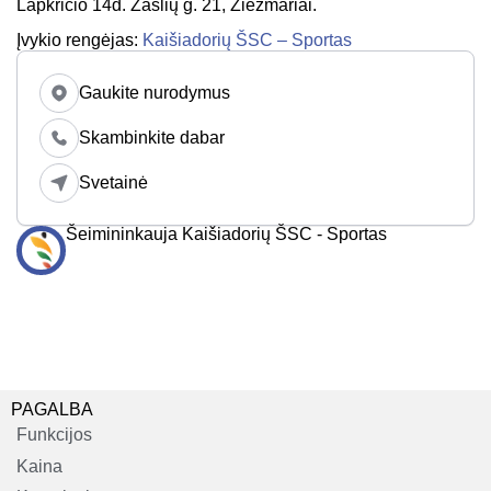
Lapkričio 14d. Žaslių g. 21, Žiežmariai.
Įvykio rengėjas:
Kaišiadorių ŠSC – Sportas
Gaukite nurodymus
Skambinkite dabar
Svetainė
Šeimininkauja Kaišiadorių ŠSC - Sportas
PAGALBA
Funkcijos
Kaina