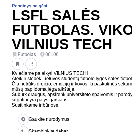
Renginys baigėsi
LSFL SALĖS
FUTBOLAS. VIKO
VILNIUS TECH
Futbolas
08106
Kviečiame palaikyti VILNIUS TECH!
Ateik ir stebėk Lietuvos studentų futbolo lygos salės futbo
Čia netrūks greičio, emocijų ir kovos iki paskutinės seku
mūsų papildoma jėga aikštėje.
Suburk draugus, apsirenk universiteto spalvomis ir par
sirgaliai yra patys garsiausi.
Susitinkame tribūnose!
Gaukite nurodymus
Skambinkite dabar