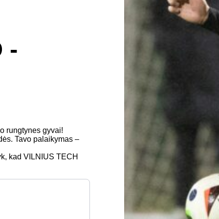
 -
lo rungtynes gyvai!
ndės. Tavo palaikymas –
odyk, kad VILNIUS TECH