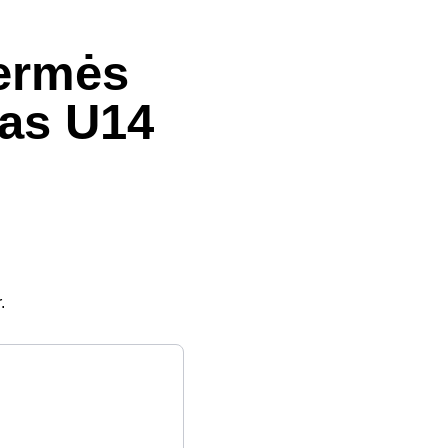
vermės
tas U14
.