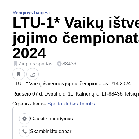
Renginys baigėsi
LTU-1* Vaikų išt
jojimo čempiona
2024
Žirginis sportas
88436
LTU-1* Vaikų ištvermės jojimo čempionatas U14 2024
Rugsėjo 07 d. Dygulio g. 11, Kalnėnų k., LT-88436 Telšių r
Organizatorius-
Sporto klubas Topolis
Gaukite nurodymus
Skambinkite dabar