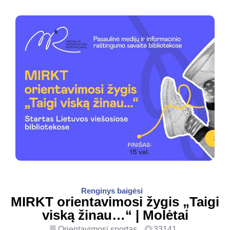
Renginys baigėsi
MIRKT orientavimosi žygis „Taigi
viską žinau…“ | Molėtai
Orientavimosi sportas
33141