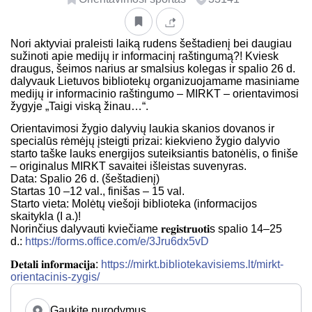
Nori aktyviai praleisti laiką rudens šeštadienį bei daugiau
sužinoti apie medijų ir informacinį raštingumą?! Kviesk
draugus, šeimos narius ar smalsius kolegas ir spalio 26 d.
dalyvauk Lietuvos bibliotekų organizuojamame masiniame
medijų ir informacinio raštingumo – MIRKT – orientavimosi
žygyje „Taigi viską žinau…“.
Orientavimosi žygio dalyvių laukia skanios dovanos ir
specialūs rėmėjų įsteigti prizai: kiekvieno žygio dalyvio
starto taške lauks energijos suteiksiantis batonėlis, o finiše
– originalus MIRKT savaitei išleistas suvenyras.
Data: Spalio 26 d. (šeštadienį)
Startas 10 –12 val., finišas – 15 val.
Starto vieta: Molėtų viešoji biblioteka (informacijos
skaitykla (I a.)!
Norinčius dalyvauti kviečiame 𝐫𝐞𝐠𝐢𝐬𝐭𝐫𝐮𝐨𝐭𝐢s spalio 14–25
d.:
https://forms.office.com/e/3Jru6dx5vD
𝐃𝐞𝐭𝐚𝐥𝐢 𝐢𝐧𝐟𝐨𝐫𝐦𝐚𝐜𝐢𝐣𝐚:
https://mirkt.bibliotekavisiems.lt/mirkt-
orientacinis-zygis/
Gaukite nurodymus