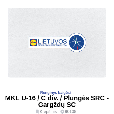
Renginys baigėsi
MKL U-16 / C div. / Plungės SRC -
Gargždų SC
Krepšinis
90108