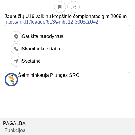
Jaunučių U16 vaikinų krepšinio čempionatas gim.2009 m.
https://mkl.lt/league/613/#mbt:12-300$t&0=2
Gaukite nurodymus
Skambinkite dabar
Svetainė
Šeimininkauja Plungės SRC
PAGALBA
Funkcijos