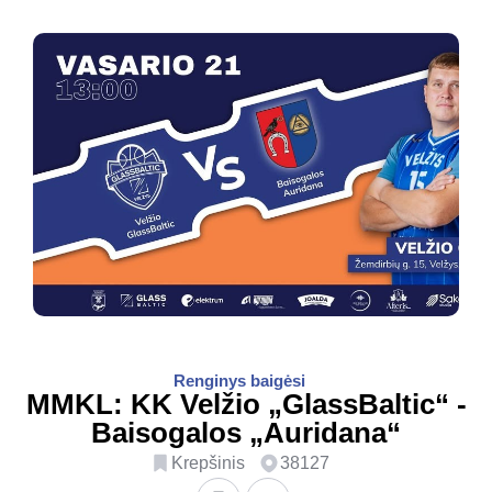
Renginys baigėsi
MMKL: KK Velžio „GlassBaltic“ -
Baisogalos „Auridana“
Krepšinis
38127