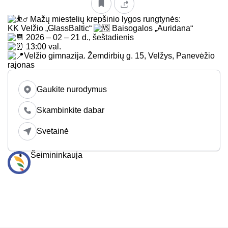
Mažų miestelių krepšinio lygos rungtynės:
KK Velžio „GlassBaltic“
Baisogalos „Auridana“
2026 – 02 – 21 d., šeštadienis
13:00 val.
Velžio gimnazija. Žemdirbių g. 15, Velžys, Panevėžio
rajonas
Gaukite nurodymus
Skambinkite dabar
Svetainė
Šeimininkauja