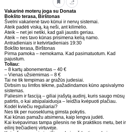
Vakarinė moterų joga su Donata
Bokšto terasa, Birštonas
Švelni vakarienė tavo kūnui ir nervų sistemai.
Ateik padėti viską, ką neši, ant kilimėlio.
Ateik – net jei netiki, kad gali jaustis geriau.
Ateik – nes tavo kūnas prisimena kelią namo.
Antradieniais ir ketvirtadieniais 19:30
Bokšto terasa, Birštonas
Pirma pamoka – nemokama. Kad pasimatuotum. Kad
pajustum.
Toliau:
– 8 kartų abonementas – 40 €
– Vienas užsiėmimas – 8 €
Tai ne tik tempimas ar gražūs judesiai.
Dirbsim su limfos tėkme, pažadindamos kūno apsivalymo
sistemas.
Paliesim ir fasciją – giliai įrašytą audinį, kuris saugo mūsų
patirtis, o kai atsipalaiduoja – leidžia kvėpuoti plačiau.
Kodėl kviečiu reguliariai?
Nes tik per nuoseklumą gimsta pokytis.
Kai kūnas pamažu atsimena, kaip lengva judėti.
Kai kvėpavimas tampa gilesnis ne tik praktikos metu, bet ir
eilinį trečiadienį virtuvėje.