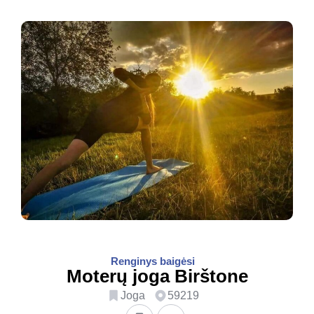
Renginys baigėsi
Moterų joga Birštone
Joga
59219