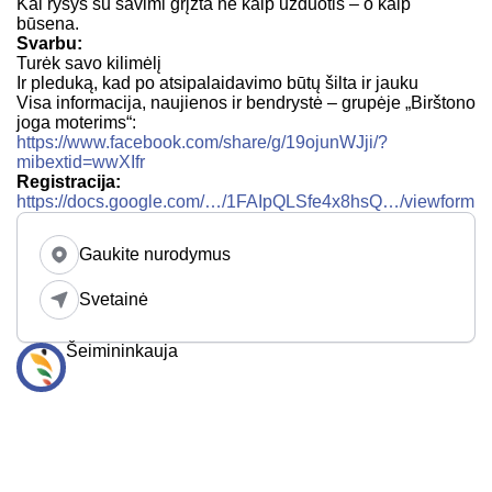
Kai ryšys su savimi grįžta ne kaip užduotis – o kaip
būsena.
Svarbu:
Turėk savo kilimėlį
Ir pleduką, kad po atsipalaidavimo būtų šilta ir jauku
Visa informacija, naujienos ir bendrystė – grupėje „Birštono
joga moterims“:
https://www.facebook.com/share/g/19ojunWJji/?
mibextid=wwXIfr
Registracija:
https://docs.google.com/…/1FAIpQLSfe4x8hsQ…/viewform
Gaukite nurodymus
Svetainė
Šeimininkauja