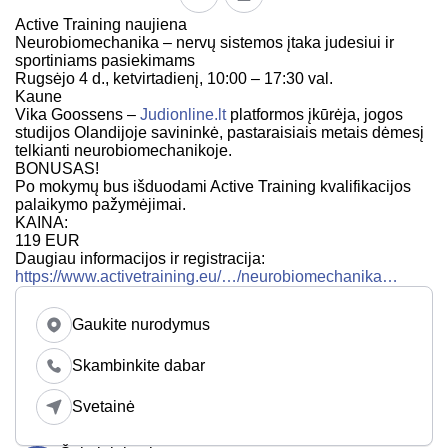
Active Training naujiena
Neurobiomechanika – nervų sistemos įtaka judesiui ir
sportiniams pasiekimams
Rugsėjo 4 d., ketvirtadienį, 10:00 – 17:30 val.
Kaune
Vika Goossens –
Judionline.lt
platformos įkūrėja, jogos
studijos Olandijoje savininkė, pastaraisiais metais dėmesį
telkianti neurobiomechanikoje.
BONUSAS!
Po mokymų bus išduodami Active Training kvalifikacijos
palaikymo pažymėjimai.
KAINA:
119 EUR
Daugiau informacijos ir registracija:
https://www.activetraining.eu/…/neurobiomechanika…
Gaukite nurodymus
Skambinkite dabar
Svetainė