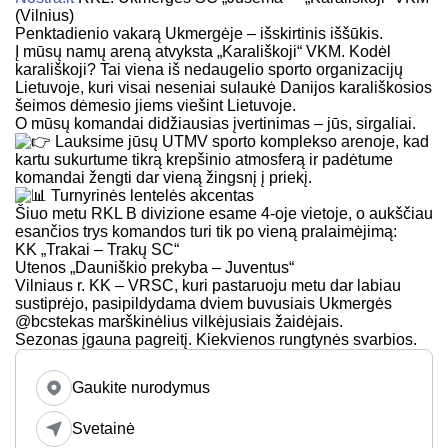
(Vilnius)
Penktadienio vakarą Ukmergėje – išskirtinis iššūkis.
Į mūsų namų areną atvyksta „Karališkoji“ VKM. Kodėl
karališkoji? Tai viena iš nedaugelio sporto organizacijų
Lietuvoje, kuri visai neseniai sulaukė Danijos karališkosios
šeimos dėmesio jiems viešint Lietuvoje.
O mūsų komandai didžiausias įvertinimas – jūs, sirgaliai.
Lauksime jūsų UTMV sporto komplekso arenoje, kad
kartu sukurtume tikrą krepšinio atmosferą ir padėtume
komandai žengti dar vieną žingsnį į priekį.
Turnyrinės lentelės akcentas
Šiuo metu RKL B divizione esame 4-oje vietoje, o aukščiau
esančios trys komandos turi tik po vieną pralaimėjimą:
KK „Trakai – Trakų SC“
Utenos „Dauniškio prekyba – Juventus“
Vilniaus r. KK – VRSC, kuri pastaruoju metu dar labiau
sustiprėjo, pasipildydama dviem buvusiais Ukmergės
@bcstekas marškinėlius vilkėjusiais žaidėjais.
Sezonas įgauna pagreitį. Kiekvienos rungtynės svarbios.
Gaukite nurodymus
Svetainė