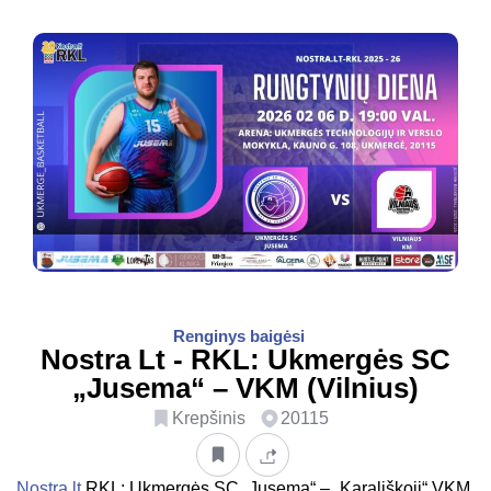
Renginys baigėsi
Nostra Lt - RKL: Ukmergės SC
„Jusema“ – VKM (Vilnius)
Krepšinis
20115
Nostra.lt
RKL: Ukmergės SC „Jusema“ – „Karališkoji“ VKM