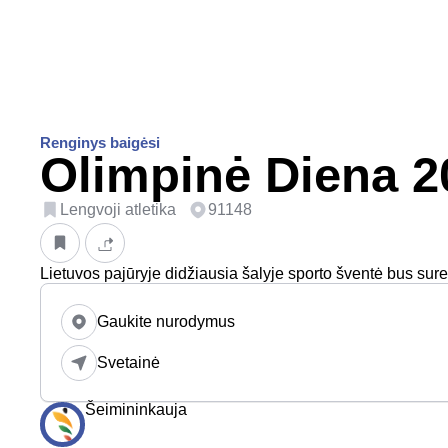
Renginys baigėsi
Olimpinė Diena 2
Lengvoji atletika
91148
Lietuvos pajūryje didžiausia šalyje sporto šventė bus suren
Gaukite nurodymus
Svetainė
Šeimininkauja