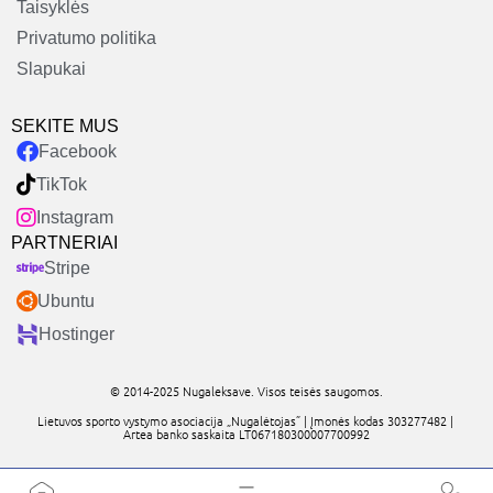
Taisyklės
Privatumo politika
Slapukai
SEKITE MUS
Facebook
TikTok
Instagram
PARTNERIAI
Stripe
Ubuntu
Hostinger
© 2014-2025 Nugaleksave. Visos teisės saugomos.
Lietuvos sporto vystymo asociacija „Nugalėtojas” | Įmonės kodas 303277482 |
Artea banko saskaita LT067180300007700992