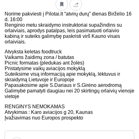
Norime pakviesti į Pilotai.lt “atvirų durų” dienas Birželio 16
d. 16:00
Renginio metu skraidymo instruktoriai supažindins su
orlaiviais, aprodys patalpas, leis pasimatuoti orlaivio
kabiną ir suteiks galimybę paskristi virš Kauno visais
orlaiviais.
Atvyksta keletas foodtruck
Vaikams žaidimų zona / batutas
Picnic formatas (pledukas ant žolės)
Pristatysime vaikų aviacijos mokyklą
Suteiksime visą informaciją apie mokyklą, lėktuvus ir
skraidymą Lietuvoje ir Europoje
Papasakosime apie S.Dariaus ir S.Girėno aerodromą
Galimybė pamatyti daugiau nei 20 skirtingų orlaivių vienoje
vietoje
RENGINYS NEMOKAMAS
Atvykimas : Karo aviacijos g 20, Kaunas
Įvažiavimas nuo Europos prospekto