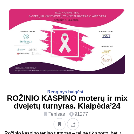
Renginys baigėsi
ROŽINIO KASPINO moterų ir mix
dvejetų turnyras. Klaipėda’24
Tenisas
91277
Rožinio kaspino teniso turnyras – tai ne tik sporto, bet ir