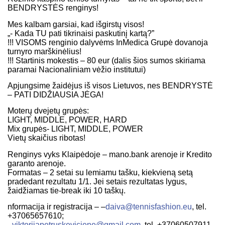
BENDRYSTĖS renginys!
Mes kalbam garsiai, kad išgirstų visos!
„- Kada TU pati tikrinaisi paskutinį kartą?”
!!! VISOMS renginio dalyvėms InMedica Grupė dovanoja
turnyro marškinėlius!
!!! Startinis mokestis – 80 eur (dalis šios sumos skiriama
paramai Nacionaliniam vėžio institutui)
Apjungsime žaidėjus iš visos Lietuvos, nes BENDRYSTĖ
– PATI DIDŽIAUSIA JĖGA!
Moterų dvejetų grupės:
LIGHT, MIDDLE, POWER, HARD
Mix grupės- LIGHT, MIDDLE, POWER
Vietų skaičius ribotas!
Renginys vyks Klaipėdoje – mano.bank arenoje ir Kredito
garanto arenoje.
Formatas – 2 setai su lemiamu tašku, kiekvieną setą
pradedant rezultatu 1/1. Jei setais rezultatas lygus,
žaidžiamas tie-break iki 10 taškų.
nformacija ir registracija – –
daiva@tennisfashion.eu
, tel.
+37065657610;
–
viktorijapetruskeviciene@gmail.com
, tel. +37060507911