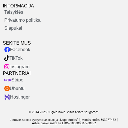
INFORMACIJA
Taisyklės
Privatumo politika
Slapukai
SEKITE MUS
Facebook
TikTok
Instagram
PARTNERIAI
Stripe
Ubuntu
Hostinger
© 2014-2025 Nugaleksave. Visos teisės saugomos.
Lietuvos sporto vystymo asociacija „Nugalėtojas” | Įmonės kodas 303277482 |
Artea banko saskaita LT067180300007700992