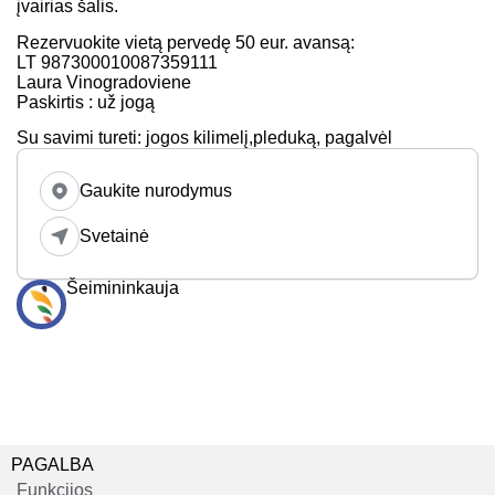
įvairias šalis.
Rezervuokite vietą pervedę 50 eur. avansą:
LT 987300010087359111
Laura Vinogradoviene
Paskirtis : už jogą
Su savimi tureti: jogos kilimelį,pleduką, pagalvėl
Gaukite nurodymus
Svetainė
Šeimininkauja
PAGALBA
Funkcijos