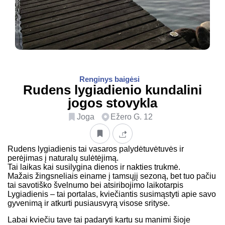
Renginys baigėsi
Rudens lygiadienio kundalini
jogos stovykla
Joga
Ežero G. 12
Rudens lygiadienis tai vasaros palydėtuvėtuvės ir
perėjimas į naturalų sulėtėjimą.
Tai laikas kai susilygina dienos ir nakties trukmė.
Mažais žingsneliais einame į tamsųjį sezoną, bet tuo pačiu
tai savotiško švelnumo bei atsiribojimo laikotarpis
Lygiadienis – tai portalas, kviečiantis susimąstyti apie savo
gyvenimą ir atkurti pusiausvyrą visose srityse.
Labai kviečiu tave tai padaryti kartu su manimi šioje