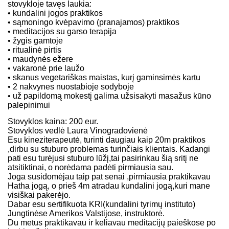
stovykloje tavęs laukia:
• kundalini jogos praktikos
• sąmoningo kvėpavimo (pranajamos) praktikos
• meditacijos su garso terapija
• žygis gamtoje
• ritualinė pirtis
• maudynės ežere
• vakaronė prie laužo
• skanus vegetariškas maistas, kurį gaminsimės kartu
• 2 nakvynes nuostabioje sodyboje
• už papildomą mokestį galima užsisakyti masažus kūno
palepinimui
Stovyklos kaina: 200 eur.
Stovyklos vedlė Laura Vinogradovienė
Esu kineziterapeutė, turinti daugiau kaip 20m praktikos
,dirbu su stuburo problemas turinčiais klientais. Kadangi
pati esu turėjusi stuburo lūžį,tai pasirinkau šią sritį ne
atsitiktinai, o norėdama padėti pirmiausia sau.
Joga susidomėjau taip pat senai ,pirmiausia praktikavau
Hatha jogą, o prieš 4m atradau kundalini jogą,kuri mane
visiškai pakerėjo.
Dabar esu sertifikuota KRI(kundalini tyrimų instituto)
Jungtinėse Amerikos Valstijose, instruktorė.
Du metus praktikavau ir keliavau meditacijų paieškose po