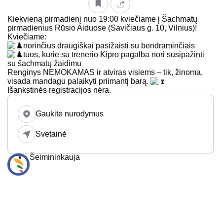
Kiekvieną pirmadienį nuo 19:00 kviečiame į Šachmatų
pirmadienius Rūsio Aiduose (Savičiaus g. 10, Vilnius)!
Kviečiame:
norinčius draugiškai pasižaisti su bendraminčiais
tuos, kurie su trenerio Kipro pagalba nori susipažinti
su šachmatų žaidimu
Renginys NEMOKAMAS ir atviras visiems – tik, žinoma,
visada mandagu palaikyti priimantį barą.
Išankstinės registracijos nėra.
Gaukite nurodymus
Svetainė
Šeimininkauja