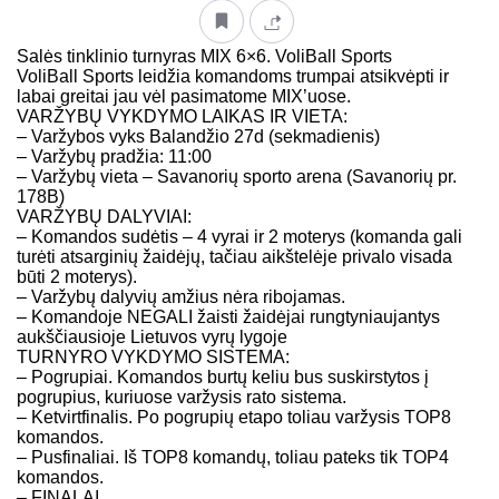
Salės tinklinio turnyras MIX 6×6. VoliBall Sports
VoliBall Sports leidžia komandoms trumpai atsikvėpti ir
labai greitai jau vėl pasimatome MIX’uose.
VARŽYBŲ VYKDYMO LAIKAS IR VIETA:
– Varžybos vyks Balandžio 27d (sekmadienis)
– Varžybų pradžia: 11:00
– Varžybų vieta – Savanorių sporto arena (Savanorių pr.
178B)
VARŽYBŲ DALYVIAI:
– Komandos sudėtis – 4 vyrai ir 2 moterys (komanda gali
turėti atsarginių žaidėjų, tačiau aikštelėje privalo visada
būti 2 moterys).
– Varžybų dalyvių amžius nėra ribojamas.
– Komandoje NEGALI žaisti žaidėjai rungtyniaujantys
aukščiausioje Lietuvos vyrų lygoje
TURNYRO VYKDYMO SISTEMA:
– Pogrupiai. Komandos burtų keliu bus suskirstytos į
pogrupius, kuriuose varžysis rato sistema.
– Ketvirtfinalis. Po pogrupių etapo toliau varžysis TOP8
komandos.
– Pusfinaliai. Iš TOP8 komandų, toliau pateks tik TOP4
komandos.
– FINALAI