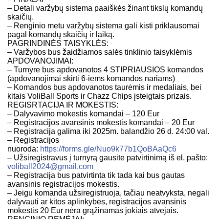
– Detali varžybų sistema paaiškės žinant tikslų komandų
skaičių.
– Renginio metu varžybų sistema gali kisti priklausomai
pagal komandų skaičių ir laiką.
PAGRINDINĖS TAISYKLĖS:
– Varžybos bus žaidžiamos salės tinklinio taisyklėmis
APDOVANOJIMAI:
– Turnyre bus apdovanotos 4 STIPRIAUSIOS komandos
(apdovanojimai skirti 6-iems komandos nariams)
– Komandos bus apdovanotos taurėmis ir medaliais, bei
kitais VoliBall Sports ir Chazz Chips įsteigtais prizais.
REGISRTACIJA IR MOKESTIS:
– Dalyvavimo mokestis komandai – 120 Eur
– Registracijos avansinis mokestis komandai – 20 Eur
– Registracija galima iki 2025m. balandžio 26 d. 24:00 val.
– Registracijos
nuoroda:
https://forms.gle/Nuo9k77b1QoBAaQc6
– Užsiregistravus į turnyrą gausite patvirtinimą iš el. pašto:
voliball2024@gmail.com
– Registracija bus patvirtinta tik tada kai bus gautas
avansinis registracijos mokestis.
– Jeigu komanda užsiregistruoja, tačiau neatvyksta, negali
dalyvauti ar kitos aplinkybės, registracijos avansinis
mokestis 20 Eur nėra grąžinamas jokiais atvejais.