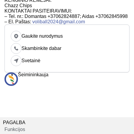
RENGINIO REMĖJAI:
Chazz Chips
KONTAKTAI PASITEIRAVIMUI:
– Tel. nr.: Domantas +37062824887; Aidas +37062845998
– El. Paštas:
voliball2024@gmail.com
Gaukite nurodymus
Skambinkite dabar
Svetainė
Šeimininkauja
PAGALBA
Funkcijos