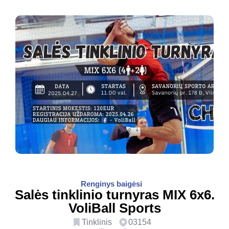
Renginys baigėsi
Salės tinklinio turnyras MIX 6x6.
VoliBall Sports
Tinklinis
03154