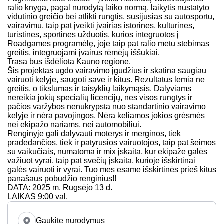
ralio knyga, pagal nurodytą laiko normą, laikytis nustatyto
vidutinio greičio bei atlikti rungtis, susijusias su autosportu,
vairavimu, taip pat įveikti įvairias istorines, kultūrines,
turistines, sportines užduotis, kurios integruotos į
Roadgames programėlę, joje taip pat ralio metu stebimas
greitis, integruojami įvairūs rėmėjų iššūkiai.
Trasa bus išdėliota Kauno regione.
Šis projektas ugdo vairavimo įgūdžius ir skatina saugiau
vairuoti kelyje, saugoti save ir kitus. Rezultatus lemia ne
greitis, o tikslumas ir taisyklių laikymąsis. Dalyviams
nereikia jokių specialių licencijų, nes visos rungtys ir
pačios varžybos nenukrypsta nuo standartinio vairavimo
kelyje ir nėra pavojingos. Nėra keliamos jokios grėsmės
nei ekipažo nariams, nei automobiliui.
Renginyje gali dalyvauti moterys ir merginos, tiek
pradedančios, tiek ir patyrusios vairuotojos, taip pat šeimos
su vaikučiais, numatoma ir mix įskaita, kur ekipaže galės
važiuot vyrai, taip pat svečių įskaita, kurioje išskirtinai
galės vairuoti ir vyrai. Tuo mes esame išskirtinės prieš kitus
panašaus pobūdžio renginius!!
DATA: 2025 m. Rugsėjo 13 d.
LAIKAS 9:00 val.
Gaukite nurodymus