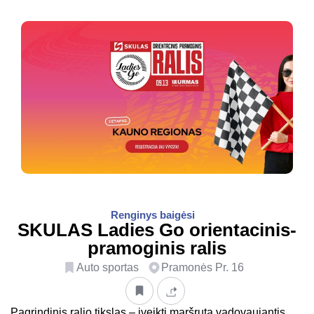
Renginys baigėsi
SKULAS Ladies Go orientacinis-
pramoginis ralis
Auto sportas
Pramonės Pr. 16
Pagrindinis ralio tikslas – įveikti maršrutą vadovaujantis