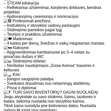
– STEAM edukacija
– Refleksiniai užsiėmimai, kūrybinės dirbtuvės, bendras
projektas
– Apdovanojimų ceremonija ir nominacijos
Profesionali priežiūra:
– Instruktorių ir stovyklos vadovų paslaugos
– Slidinėjimo pamokos pagal lygį
– Teorijos ir praktikos užsiėmimai
Maitinimas:
– 4 kartus per dieną, šviežias ir vaikų mėgstamas maistas
Nakvynė:
– Apgyvendinimas kambariuose po 3–4 vietas su
privačiais dušais ir WC
Slidinėjimo bilietai:
– Neribotas naudojimasis „Snow Arenos“ trasomis ir
keltuvais
Kita:
– Įrangos saugojimo patalpa
– Sveikatos draudimas nuo nelaimingų atsitikimų
– Prizai ir diplomai
TURI SAVO INVENTORIŲ? GAUNI NUOLAIDĄ!
Jeigu atvykstate su savo slidėmis, šalmu, lazdomis ir
batais, taikoma nuolaida nuo stovyklos kainos.
Tiksli kaina nurodyta prie kiekvienos datos. Nuolaida
galioja tik turint visą inventorių.