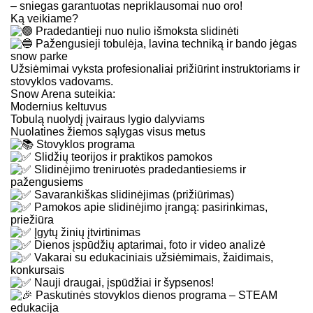
– sniegas garantuotas nepriklausomai nuo oro!
Ką veikiame?
Pradedantieji nuo nulio išmoksta slidinėti
Pažengusieji tobulėja, lavina techniką ir bando jėgas
snow parke
Užsiėmimai vyksta profesionaliai prižiūrint instruktoriams ir
stovyklos vadovams.
Snow Arena suteikia:
Modernius keltuvus
Tobulą nuolydį įvairaus lygio dalyviams
Nuolatines žiemos sąlygas visus metus
Stovyklos programa
Slidžių teorijos ir praktikos pamokos
Slidinėjimo treniruotės pradedantiesiems ir
pažengusiems
Savarankiškas slidinėjimas (prižiūrimas)
Pamokos apie slidinėjimo įrangą: pasirinkimas,
priežiūra
Įgytų žinių įtvirtinimas
Dienos įspūdžių aptarimai, foto ir video analizė
Vakarai su edukaciniais užsiėmimais, žaidimais,
konkursais
Nauji draugai, įspūdžiai ir šypsenos!
Paskutinės stovyklos dienos programa – STEAM
edukacija