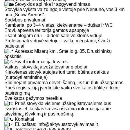
Stovyklos aplinka ir apgyvendinimas
Stovykla vyksta vaizdingoje vietoje prie Nemuno, vos 3 km
nuo „Snow Arenos“.
Sodybos privalumai:
Kambariai po 3–4 vietas, kiekviename – dušas ir WC
Erdvi, aptverta teritorija gamtos apsuptyje
Esant blogam orui – didelė salė veikloms viduje
Profesionali virtuvė vietoje – vaikų mėgstami, švieži
patiekalai
Adresas: Mizarų km., Smėlio g. 35, Druskininkų
apskritis
Svarbi informacija tėvams
Vaikus į stovyklą atveža tėvai ar globėjai
Kiekvienas stovyklautojas turi turėti būtinus daiktus
(nurodyti atmintinėje)
Slidinėjant privaloma dėvėti šalmą, jis turi būti užsegamas
Prieš registraciją įvertinkite vaiko sveikatos būklę ir fizinį
pasirengimą
Sveikatos pažymos nereikia
Prieš stovyklą visiems užsiregistravusiems bus
išsiųstas el. laiškas su visa išsamia informacija apie
atvykimą, išvykimą ir pasiruošimą.
Kontaktai
El. paštas: info@aktyvusstovyklavimas.lt
Telefonas: +370 688 88843