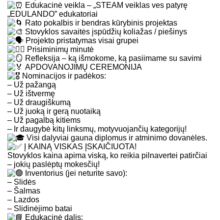
Edukacinė veikla – „STEAM veiklas ves patyrę
„EDULANDO” edukatoriai
Rato pokalbis ir bendras kūrybinis projektas
Stovyklos savaitės įspūdžių koliažas / piešinys
Projekto pristatymas visai grupei
Prisiminimų minutė
Refleksija – ką išmokome, ką pasiimame su savimi
APDOVANOJIMŲ CEREMONIJA
Nominacijos ir padėkos:
– Už pažangą
– Už ištvermę
– Už draugiškumą
– Už juoką ir gerą nuotaiką
– Už pagalbą kitiems
– Ir daugybė kitų linksmų, motyvuojančių kategorijų!
Visi dalyviai gauna diplomus ir atminimo dovanėles.
Į KAINĄ VISKAS ĮSKAIČIUOTA!
Stovyklos kaina apima viską, ko reikia pilnavertei patirčiai
– jokių paslėptų mokesčių!
Inventorius (jei neturite savo):
– Slidės
– Šalmas
– Lazdos
– Slidinėjimo batai
Edukacinė dalis: