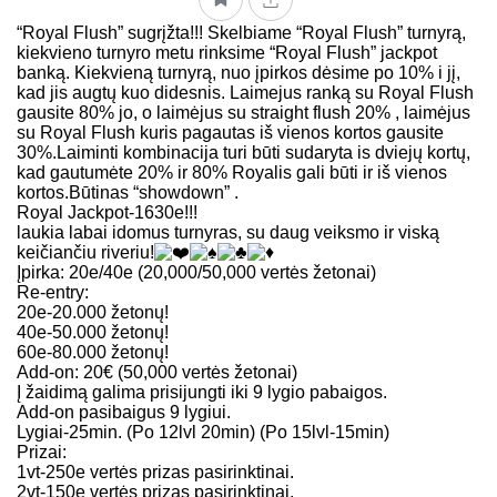
“Royal Flush” sugrįžta!!! Skelbiame “Royal Flush” turnyrą,
kiekvieno turnyro metu rinksime “Royal Flush” jackpot
banką. Kiekvieną turnyrą, nuo įpirkos dėsime po 10% i jį,
kad jis augtų kuo didesnis. Laimejus ranką su Royal Flush
gausite 80% jo, o laimėjus su straight flush 20% , laimėjus
su Royal Flush kuris pagautas iš vienos kortos gausite
30%.Laiminti kombinacija turi būti sudaryta is dviejų kortų,
kad gautumėte 20% ir 80% Royalis gali būti ir iš vienos
kortos.Būtinas “showdown” .
Royal Jackpot-1630e!!!
laukia labai idomus turnyras, su daug veiksmo ir viską
keičiančiu riveriu!
Įpirka: 20e/40e (20,000/50,000 vertės žetonai)
Re-entry:
20e-20.000 žetonų!
40e-50.000 žetonų!
60e-80.000 žetonų!
Add-on: 20€ (50,000 vertės žetonai)
Į žaidimą galima prisijungti iki 9 lygio pabaigos.
Add-on pasibaigus 9 lygiui.
Lygiai-25min. (Po 12lvl 20min) (Po 15lvl-15min)
Prizai:
1vt-250e vertės prizas pasirinktinai.
2vt-150e vertės prizas pasirinktinai.