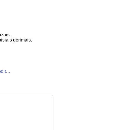
izais.
isiais gėrimais.
edit…