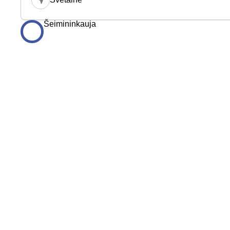
Šeimininkauja
PAGALBA
Funkcijos
Kaina
Kontaktai
INFORMACIJA