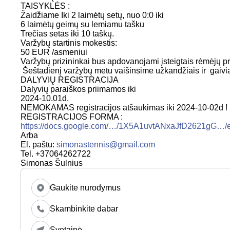
TAISYKLĖS :
Žaidžiame Iki 2 laimėtų setų, nuo 0:0 iki
6 laimėtų geimų su lemiamu tašku
Trečias setas iki 10 taškų.
Varžybų startinis mokestis:
50 EUR /asmeniui
Varžybų prizininkai bus apdovanojami įsteigtais rėmėjų pr
Šeštadienį varžybų metu vaišinsime užkandžiais ir gaivia
DALYVIŲ REGISTRACIJA
Dalyvių paraiškos priimamos iki
2024-10.01d.
NEMOKAMAS registracijos atšaukimas iki 2024-10-02d !
REGISTRACIJOS FORMA :
https://docs.google.com/…/1X5A1uvtANxaJfD2621gG…/
Arba
El. paštu:
simonastennis@gmail.com
Tel. +37064262722
Simonas Šulnius
Gaukite nurodymus
Skambinkite dabar
Svetainė