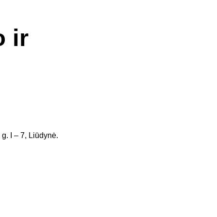
 ir
g. I – 7, Liūdynė.