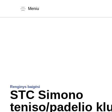
Meniu
Renginys baigėsi
STC Simono
teniso/padelio kl