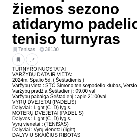
žiemos sezono
atidarymo padelio
teniso turnyras
Tenisas
38130
TURNYRO NUOSTATAI
VARŽYBŲ DATA IR VIETA:
2024m. Spalio 5d. ( Šeštadienis )
Varžybų vieta : STC Simono teniso/padelio klubas, Verslo 
Varžybų pradžia Šeštadienį : 09.00 val.
Varžybų pabaiga Šeštadienį : apie 21:00val.
VYRŲ DVEJETAI (PADELIS)
Dalyviai : Light (C-.D) lygis.
MOTERŲ DVEJETAI (PADELIS)
Dalyvės : Light (C-,D) lygis.
Vyrų vienetai : (TENISAS)
Dalyviai : Vyrų vienetai (light)
DALYVIŲ SKAIČIUS RIBOTAS!