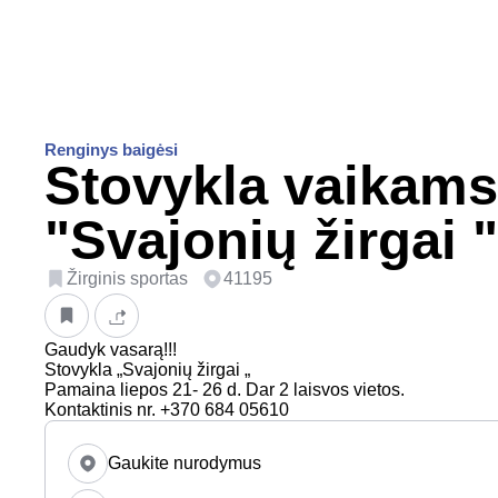
Renginys baigėsi
Stovykla vaikams
"Svajonių žirgai "
Žirginis sportas
41195
Gaudyk vasarą!!!
Stovykla „Svajonių žirgai „
Pamaina liepos 21- 26 d. Dar 2 laisvos vietos.
Kontaktinis nr. +370 684 05610
Gaukite nurodymus