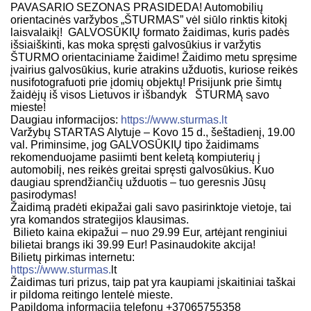
PAVASARIO SEZONAS PRASIDEDA! Automobilių
orientacinės varžybos „ŠTURMAS” vėl siūlo rinktis kitokį
laisvalaikį! GALVOSŪKIŲ formato žaidimas, kuris padės
išsiaiškinti, kas moka spręsti galvosūkius ir varžytis
ŠTURMO orientaciniame žaidime! Žaidimo metu spręsime
įvairius galvosūkius, kurie atrakins užduotis, kuriose reikės
nusifotografuoti prie įdomių objektų! Prisijunk prie šimtų
žaidėjų iš visos Lietuvos ir išbandyk ŠTURMĄ savo
mieste!
Daugiau informacijos:
https://www.sturmas.lt
Varžybų STARTAS Alytuje – Kovo 15 d., šeštadienį, 19.00
val. Priminsime, jog GALVOSŪKIŲ tipo žaidimams
rekomenduojame pasiimti bent keletą kompiuterių į
automobilį, nes reikės greitai spręsti galvosūkius. Kuo
daugiau sprendžiančių užduotis – tuo geresnis Jūsų
pasirodymas!
Žaidimą pradėti ekipažai gali savo pasirinktoje vietoje, tai
yra komandos strategijos klausimas.
Bilieto kaina ekipažui – nuo 29.99 Eur, artėjant renginiui
bilietai brangs iki 39.99 Eur! Pasinaudokite akcija!
Bilietų pirkimas internetu:
https://www.sturmas.
lt
Žaidimas turi prizus, taip pat yra kaupiami įskaitiniai taškai
ir pildoma reitingo lentelė mieste.
Papildoma informacija telefonu +37065755358