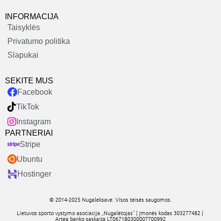
INFORMACIJA
Taisyklės
Privatumo politika
Slapukai
SEKITE MUS
Facebook
TikTok
Instagram
PARTNERIAI
Stripe
Ubuntu
Hostinger
© 2014-2025 Nugaleksave. Visos teisės saugomos.
Lietuvos sporto vystymo asociacija „Nugalėtojas” | Įmonės kodas 303277482 |
Artea banko saskaita LT067180300007700992