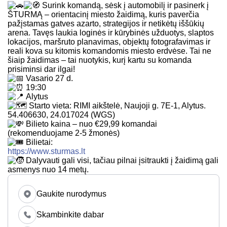
Surink komandą, sėsk į automobilį ir pasinerk į
ŠTURMĄ – orientacinį miesto žaidimą, kuris paverčia
pažįstamas gatves azarto, strategijos ir netikėtų iššūkių
arena. Tavęs laukia loginės ir kūrybinės užduotys, slaptos
lokacijos, maršruto planavimas, objektų fotografavimas ir
reali kova su kitomis komandomis miesto erdvėse. Tai ne
šiaip žaidimas – tai nuotykis, kurį kartu su komanda
prisiminsi dar ilgai!
Vasario 27 d.
19:30
Alytus
Starto vieta: RIMI aikštelė, Naujoji g. 7E-1, Alytus.
54.406630, 24.017024 (WGS)
Bilieto kaina – nuo €29,99 komandai
(rekomenduojame 2-5 žmonės)
Bilietai:
https://www.sturmas.lt
Dalyvauti gali visi, tačiau pilnai įsitraukti į žaidimą gali
asmenys nuo 14 metų.
Gaukite nurodymus
Skambinkite dabar