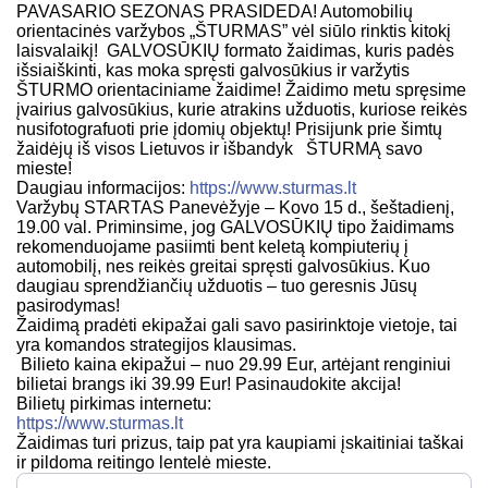
PAVASARIO SEZONAS PRASIDEDA! Automobilių
orientacinės varžybos „ŠTURMAS” vėl siūlo rinktis kitokį
laisvalaikį! GALVOSŪKIŲ formato žaidimas, kuris padės
išsiaiškinti, kas moka spręsti galvosūkius ir varžytis
ŠTURMO orientaciniame žaidime! Žaidimo metu spręsime
įvairius galvosūkius, kurie atrakins užduotis, kuriose reikės
nusifotografuoti prie įdomių objektų! Prisijunk prie šimtų
žaidėjų iš visos Lietuvos ir išbandyk ŠTURMĄ savo
mieste!
Daugiau informacijos:
https://www.sturmas.lt
Varžybų STARTAS Panevėžyje – Kovo 15 d., šeštadienį,
19.00 val. Priminsime, jog GALVOSŪKIŲ tipo žaidimams
rekomenduojame pasiimti bent keletą kompiuterių į
automobilį, nes reikės greitai spręsti galvosūkius. Kuo
daugiau sprendžiančių užduotis – tuo geresnis Jūsų
pasirodymas!
Žaidimą pradėti ekipažai gali savo pasirinktoje vietoje, tai
yra komandos strategijos klausimas.
Bilieto kaina ekipažui – nuo 29.99 Eur, artėjant renginiui
bilietai brangs iki 39.99 Eur! Pasinaudokite akcija!
Bilietų pirkimas internetu:
https://www.sturmas.lt
Žaidimas turi prizus, taip pat yra kaupiami įskaitiniai taškai
ir pildoma reitingo lentelė mieste.