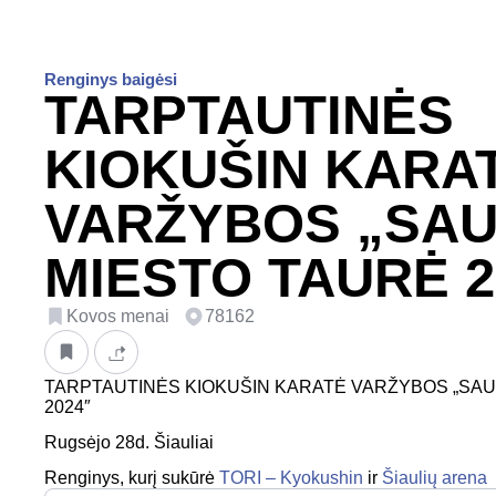
Renginys baigėsi
TARPTAUTINĖS
KIOKUŠIN KARA
VARŽYBOS „SA
MIESTO TAURĖ 2
Kovos menai
78162
TARPTAUTINĖS KIOKUŠIN KARATĖ VARŽYBOS „SAU
2024″
Rugsėjo 28d. Šiauliai
Renginys, kurį sukūrė
TORI – Kyokushin
ir
Šiaulių arena