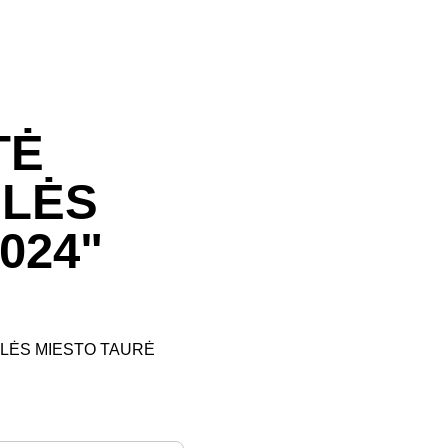
TĖ
ULĖS
024"
LĖS MIESTO TAURĖ