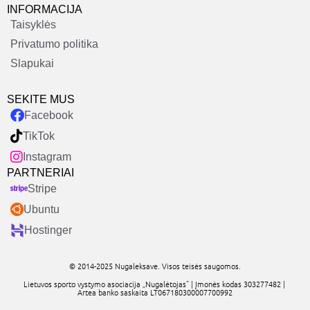
INFORMACIJA
Taisyklės
Privatumo politika
Slapukai
SEKITE MUS
Facebook
TikTok
Instagram
PARTNERIAI
Stripe
Ubuntu
Hostinger
© 2014-2025 Nugaleksave. Visos teisės saugomos.
Lietuvos sporto vystymo asociacija „Nugalėtojas” | Įmonės kodas 303277482 |
Artea banko saskaita LT067180300007700992