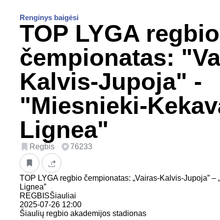
Renginys baigėsi
TOP LYGA regbio
čempionatas: "Va
Kalvis-Jupoja" -
"Miesnieki-Kekav
Lignea"
Regbis
76233
TOP LYGA regbio čempionatas: „Vairas-Kalvis-Jupoja” – 
Lignea”
REGBISŠiauliai
2025-07-26 12:00
Šiaulių regbio akademijos stadionas