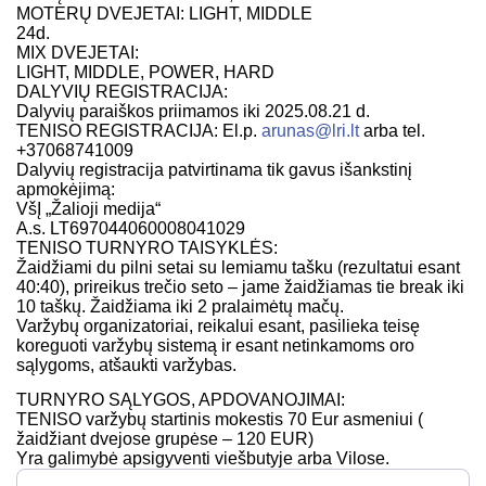
MOTERŲ DVEJETAI: LIGHT, MIDDLE
24d.
MIX DVEJETAI:
LIGHT, MIDDLE, POWER, HARD
DALYVIŲ REGISTRACIJA:
Dalyvių paraiškos priimamos iki 2025.08.21 d.
TENISO REGISTRACIJA: El.p.
arunas@lri.lt
arba tel.
+37068741009
Dalyvių registracija patvirtinama tik gavus išankstinį
apmokėjimą:
VšĮ „Žalioji medija“
A.s. LT697044060008041029
TENISO TURNYRO TAISYKLĖS:
Žaidžiami du pilni setai su lemiamu tašku (rezultatui esant
40:40), prireikus trečio seto – jame žaidžiamas tie break iki
10 taškų. Žaidžiama iki 2 pralaimėtų mačų.
Varžybų organizatoriai, reikalui esant, pasilieka teisę
koreguoti varžybų sistemą ir esant netinkamoms oro
sąlygoms, atšaukti varžybas.
TURNYRO SĄLYGOS, APDOVANOJIMAI:
TENISO varžybų startinis mokestis 70 Eur asmeniui (
žaidžiant dvejose grupėse – 120 EUR)
Yra galimybė apsigyventi viešbutyje arba Vilose.