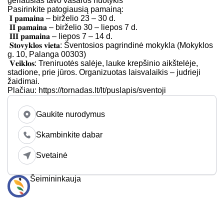
geriausias tavo vasaros nuotykis
Pasirinkite patogiausią pamainą:
𝐈 𝐩𝐚𝐦𝐚𝐢𝐧𝐚 – birželio 23 – 30 d.
𝐈𝐈 𝐩𝐚𝐦𝐚𝐢𝐧𝐚 – birželio 30 – liepos 7 d.
𝐈𝐈𝐈 𝐩𝐚𝐦𝐚𝐢𝐧𝐚 – liepos 7 – 14 d.
𝐒𝐭𝐨𝐯𝐲𝐤𝐥𝐨𝐬 𝐯𝐢𝐞𝐭𝐚: Šventosios pagrindinė mokykla (Mokyklos
g. 10, Palanga 00303)
𝐕𝐞𝐢𝐤𝐥𝐨𝐬: Treniruotės salėje, lauke krepšinio aikštelėje,
stadione, prie jūros. Organizuotas laisvalaikis – judrieji
žaidimai.
Plačiau: https://tornadas.lt/lt/puslapis/sventoji
Gaukite nurodymus
Skambinkite dabar
Svetainė
Šeimininkauja