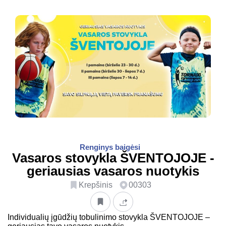
Renginys baigėsi
Vasaros stovykla ŠVENTOJOJE -
geriausias vasaros nuotykis
Krepšinis
00303
Individualių įgūdžių tobulinimo stovykla ŠVENTOJOJE –