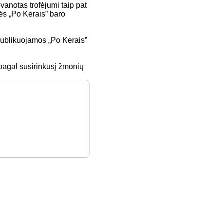
anotas trofėjumi taip pat
ės „Po Kerais” baro
publikuojamos „Po Kerais”
 pagal susirinkusį žmonių