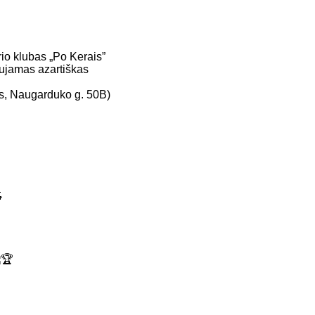
io klubas „Po Kerais”
jamas azartiškas
ės, Naugarduko g. 50B)