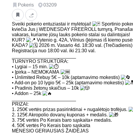
Pokeris
03209
Sveiki pokerio entuziastai ir mylėtojai!
Sportinio poker
kviečia Jus į WEDNESDAY FREEROLL turnyrą. Pranašau
vakaras, kuriame jūsų lauks pokerio stalai su dalintojais!
KUR?
Vytenio g. 42A, Vilnius (Įėjimas iš kiemo pus
KADA?
2026 m. Vasario 4d. 18:30 val. (Trečiadienis)
Registracija nuo 18:00 val. iki 21:30 val.
________________________
TURNYRO STRUKTŪRA:
• Lygiai – 15 min.
• Įpirka – NEMOKAMA
• Unlimited Rebuy 5€ – 10k (aptarnavimo mokestis)
• Add-on po 10 lygio 5€ – 25k (aptarnavimo mokestis)
• Pradinis žetonų skaičius – 10k
• Addon – 25k
________________________
PRIZAI:
1. 250€ vertės prizas pasirinktinai + nugalėtojo trofėjus.
2. 125€ Akropolio dovanų kuponas + medalis.
3. 75€ vertės Po Kerais baro sąskaita+ medalis.
4. 50€ vertės Po Kerais baro sąskaita
MĖNESIO GERIAUSIAS ŽAIDĖJAS