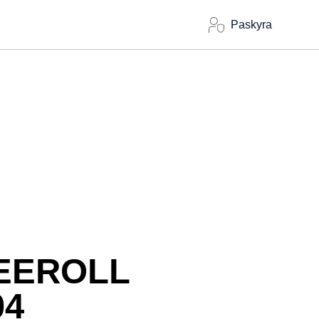
Paskyra
EEROLL
04