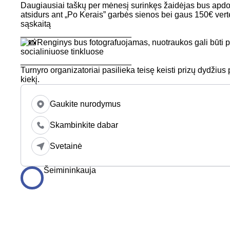
Daugiausiai taškų per mėnesį surinkęs žaidėjas bus apdov
atsidurs ant „Po Kerais” garbės sienos bei gaus 150€ vert
sąskaitą
________________________
Renginys bus fotografuojamas, nuotraukos gali būti 
socialiniuose tinkluose
________________________
Turnyro organizatoriai pasilieka teisę keisti prizų dydžius
kiekį.
Gaukite nurodymus
Skambinkite dabar
Svetainė
Šeimininkauja