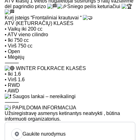
ATV klasių 1 vietos nugalėtojai susirungs 5 ratų važiavime
dėl pagrindio prizo
Sniego peilis keturiačiui
Kurį įsteigs “Frontaliniai krautuvai “
ATV (KETURRAČIŲ) KLASĖS
• Vaikų iki 200 cc
• ATV vieno cilindro
• Iki 750 cc
• Virš 750 cc
• Open
• Mėgėjų
⸻
WINTER FOLKRACE KLASĖS
• Iki 1.6
• Virš 1.6
• RWD
• AWD
Saugos lankai – nereikalingi
⸻
PAPILDOMA INFORMACIJA
Užsiregistravę asmenys ketinantys neatvykti , būtina
informuoti organizatorius.
Gaukite nurodymus