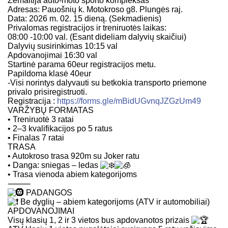
Žemaitija auto-moto sporto kompleksas
Adresas: Pauošnių k. Motokroso g8. Plungės raj.
Data: 2026 m. 02. 15 dieną. (Sekmadienis)
Privalomas registracijos ir treniruotės laikas:
08:00 -10:00 val. (Esant dideliam dalyvių skaičiui)
Dalyvių susirinkimas 10:15 val
Apdovanojimai 16:30 val
Startinė parama 60eur registracijos metu.
Papildoma klasė 40eur
-Visi norintys dalyvauti su betkokia transporto priemone
privalo prisiregistruoti.
Registracija :
https://forms.gle/mBidUGvnqJZGzUm49
VARŽYBŲ FORMATAS
• Treniruotė 3 ratai
• 2–3 kvalifikacijos po 5 ratus
• Finalas 7 ratai
TRASA
• Autokroso trasa 920m su Joker ratu
• Danga: sniegas – ledas
• Trasa vienoda abiem kategorijoms
⸻
PADANGOS
Be dyglių – abiem kategorijoms (ATV ir automobiliai)
APDOVANOJIMAI
Visų klasių 1, 2 ir 3 vietos bus apdovanotos prizais