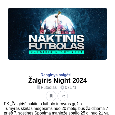
Renginys baigėsi
Žalgiris Night 2024
Futbolas
07171
FK „Žalgiris“ naktinio futbolo turnyras grįžta.
Turnyras skirtas mėgėjams nuo 20 metų, bus žaidžiama 7
prieš 7, sostinės Sportima manieže spalio 25 d. nuo 21 val.