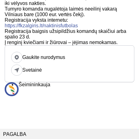
iki vėlyvos nakties.
Turnyro komanda nugalėtoja laimės neeilinį vakarą
Vilniaus bare (1000 eur. vertės čekį).
Registracija vyksta internetu:
https://fkzalgiris.lt/naktinisfutbolas
Registracija baigsis užsipildžius komandų skaičiui arba
spalio 23 d.
Į renginį kviečiami ir žiūrovai – įėjimas nemokamas.
Gaukite nurodymus
Svetainė
Šeimininkauja
PAGALBA