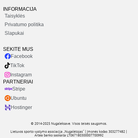
INFORMACIJA
Taisyklės
Privatumo politika
Slapukai
SEKITE MUS
Facebook
TikTok
Instagram
PARTNERIAI
Stripe
Ubuntu
Hostinger
© 2014-2025 Nugaleksave. Visos teisės saugomos.
Lietuvos sporto vystymo asociacija „Nugalėtojas” | Įmonės kodas 303277482 |
Artea banko saskaita LT067180300007700992