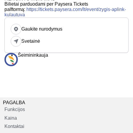
Bilietai parduodami per Paysera Tickets
palftormą:
https://tickets.paysera.com/lt/event/zygis-aplink-
kulautuva
Gaukite nurodymus
Svetainė
Šeimininkauja
PAGALBA
Funkcijos
Kaina
Kontaktai