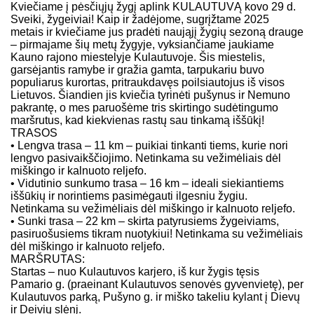
Kviečiame į pėsčiųjų žygį aplink KULAUTUVĄ kovo 29 d.
Sveiki, žygeiviai! Kaip ir žadėjome, sugrįžtame 2025
metais ir kviečiame jus pradėti naująjį žygių sezoną drauge
– pirmajame šių metų žygyje, vyksiančiame jaukiame
Kauno rajono miestelyje Kulautuvoje. Šis miestelis,
garsėjantis ramybe ir gražia gamta, tarpukariu buvo
populiarus kurortas, pritraukdavęs poilsiautojus iš visos
Lietuvos. Šiandien jis kviečia tyrinėti pušynus ir Nemuno
pakrantę, o mes paruošėme tris skirtingo sudėtingumo
maršrutus, kad kiekvienas rastų sau tinkamą iššūkį!
TRASOS
• Lengva trasa – 11 km – puikiai tinkanti tiems, kurie nori
lengvo pasivaikščiojimo. Netinkama su vežimėliais dėl
miškingo ir kalnuoto reljefo.
• Vidutinio sunkumo trasa – 16 km – ideali siekiantiems
iššūkių ir norintiems pasimėgauti ilgesniu žygiu.
Netinkama su vežimėliais dėl miškingo ir kalnuoto reljefo.
• Sunki trasa – 22 km – skirta patyrusiems žygeiviams,
pasiruošusiems tikram nuotykiui! Netinkama su vežimėliais
dėl miškingo ir kalnuoto reljefo.
MARŠRUTAS:
Startas – nuo Kulautuvos karjero, iš kur žygis tęsis
Pamario g. (praeinant Kulautuvos senovės gyvenvietę), per
Kulautuvos parką, Pušyno g. ir miško takeliu kylant į Dievų
ir Deivių slėnį.