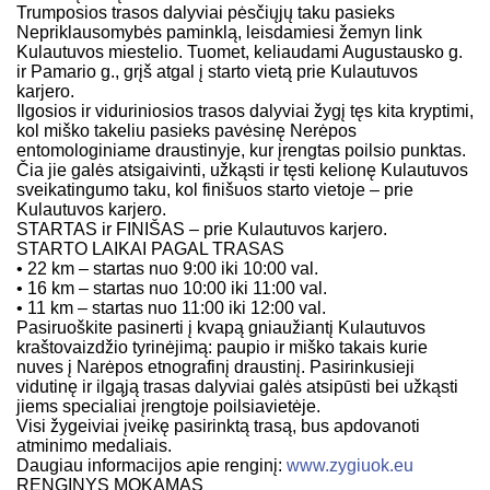
Trumposios trasos dalyviai pėsčiųjų taku pasieks
Nepriklausomybės paminklą, leisdamiesi žemyn link
Kulautuvos miestelio. Tuomet, keliaudami Augustausko g.
ir Pamario g., grįš atgal į starto vietą prie Kulautuvos
karjero.
Ilgosios ir viduriniosios trasos dalyviai žygį tęs kita kryptimi,
kol miško takeliu pasieks pavėsinę Nerėpos
entomologiniame draustinyje, kur įrengtas poilsio punktas.
Čia jie galės atsigaivinti, užkąsti ir tęsti kelionę Kulautuvos
sveikatingumo taku, kol finišuos starto vietoje – prie
Kulautuvos karjero.
STARTAS ir FINIŠAS – prie Kulautuvos karjero.
STARTO LAIKAI PAGAL TRASAS
• 22 km – startas nuo 9:00 iki 10:00 val.
• 16 km – startas nuo 10:00 iki 11:00 val.
• 11 km – startas nuo 11:00 iki 12:00 val.
Pasiruoškite pasinerti į kvapą gniaužiantį Kulautuvos
kraštovaizdžio tyrinėjimą: paupio ir miško takais kurie
nuves į Narėpos etnografinį draustinį. Pasirinkusieji
vidutinę ir ilgąją trasas dalyviai galės atsipūsti bei užkąsti
jiems specialiai įrengtoje poilsiavietėje.
Visi žygeiviai įveikę pasirinktą trasą, bus apdovanoti
atminimo medaliais.
Daugiau informacijos apie renginį:
www.zygiuok.eu
RENGINYS MOKAMAS