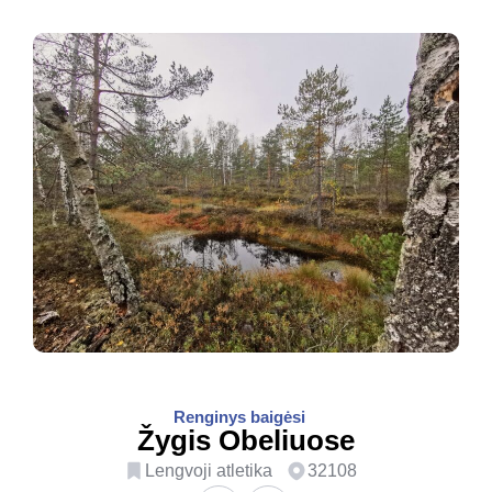
Renginys baigėsi
Žygis Obeliuose
Lengvoji atletika
32108