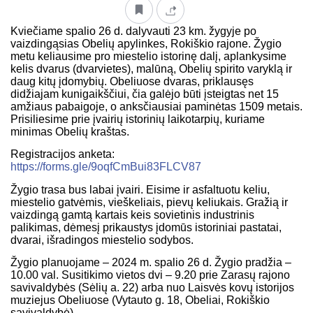
Kviečiame spalio 26 d. dalyvauti 23 km. žygyje po
vaizdingąsias Obelių apylinkes, Rokiškio rajone. Žygio
metu keliausime pro miestelio istorinę dalį, aplankysime
kelis dvarus (dvarvietes), malūną, Obelių spirito varyklą ir
daug kitų įdomybių. Obeliuose dvaras, priklausęs
didžiajam kunigaikščiui, čia galėjo būti įsteigtas net 15
amžiaus pabaigoje, o anksčiausiai paminėtas 1509 metais.
Prisiliesime prie įvairių istorinių laikotarpių, kuriame
minimas Obelių kraštas.
Registracijos anketa:
https://forms.gle/9oqfCmBui83FLCV87
Žygio trasa bus labai įvairi. Eisime ir asfaltuotu keliu,
miestelio gatvėmis, vieškeliais, pievų keliukais. Gražią ir
vaizdingą gamtą kartais keis sovietinis industrinis
palikimas, dėmesį prikaustys įdomūs istoriniai pastatai,
dvarai, išradingos miestelio sodybos.
Žygio planuojame – 2024 m. spalio 26 d. Žygio pradžia –
10.00 val. Susitikimo vietos dvi – 9.20 prie Zarasų rajono
savivaldybės (Sėlių a. 22) arba nuo Laisvės kovų istorijos
muziejus Obeliuose (Vytauto g. 18, Obeliai, Rokiškio
savivaldybė).