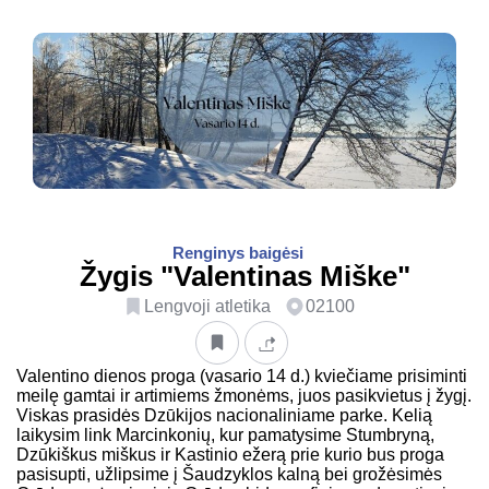
Renginys baigėsi
Žygis "Valentinas Miške"
Lengvoji atletika
02100
Valentino dienos proga (vasario 14 d.) kviečiame prisiminti
meilę gamtai ir artimiems žmonėms, juos pasikvietus į žygį.
Viskas prasidės Dzūkijos nacionaliniame parke. Kelią
laikysim link Marcinkonių, kur pamatysime Stumbryną,
Dzūkiškus miškus ir Kastinio ežerą prie kurio bus proga
pasisupti, užlipsime į Šaudzyklos kalną bei grožėsimės