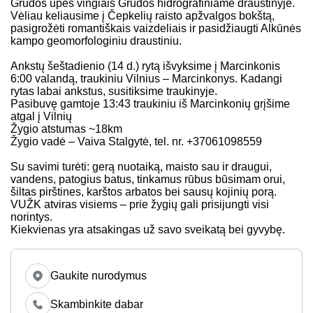
Grūdos upės vingiais Grūdos hidrografiniame draustinyje.
Vėliau keliausime į Čepkelių raisto apžvalgos bokštą,
pasigrožėti romantiškais vaizdeliais ir pasidžiaugti Alkūnės
kampo geomorfologiniu draustiniu.
Ankstų šeštadienio (14 d.) rytą išvyksime į Marcinkonis
6:00 valandą, traukiniu Vilnius – Marcinkonys. Kadangi
rytas labai ankstus, susitiksime traukinyje.
Pasibuvę gamtoje 13:43 traukiniu iš Marcinkonių grįšime
atgal į Vilnių
Žygio atstumas ~18km
Žygio vadė – Vaiva Stalgytė, tel. nr. +37061098559
Su savimi turėti: gerą nuotaiką, maisto sau ir draugui,
vandens, patogius batus, tinkamus rūbus būsimam orui,
šiltas pirštines, karštos arbatos bei sausų kojinių porą.
VUŽK atviras visiems – prie žygių gali prisijungti visi
norintys.
Kiekvienas yra atsakingas už savo sveikatą bei gyvybę.
Gaukite nurodymus
Skambinkite dabar