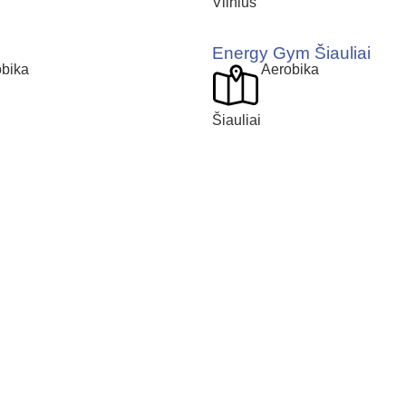
Vilnius
Energy Gym Šiauliai
bika
Aerobika
Šiauliai