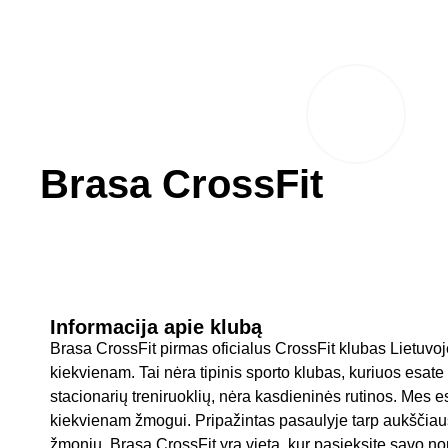
Brasa CrossFit
Informacija apie klubą
Brasa CrossFit pirmas oficialus CrossFit klubas Lietuvoje.
kiekvienam. Tai nėra tipinis sporto klubas, kuriuos esate
stacionarių treniruoklių, nėra kasdieninės rutinos. Mes e
kiekvienam žmogui. Pripažintas pasaulyje tarp aukščiausi
žmonių. Brasa CrossFit yra vieta, kur pasieksite savo no