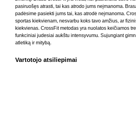
pasiruošęs atrasti, tai kas atrodo jums neįmanoma. Brasa
padėsime pasiekti jums tai, kas atrodė neįmanoma. CrossF
sportas kiekvienam, nesvarbu koks tavo amžius, ar fizini
kiekvienas. CrossFit metodas yra nuolatos keičiamos tre
funkciniai judesiai aukštu intensyvumu. Sujungiant gimna
atletiką ir mitybą.
Vartotojo atsiliepimai