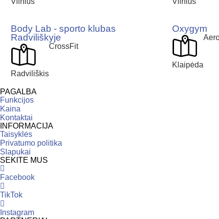
Vilnius
Vilnius
Body Lab - sporto klubas
Oxygym
Radviliškyje
Aero
CrossFit
Klaipėda
Radviliškis
PAGALBA
Funkcijos
Kaina
Kontaktai
INFORMACIJA
Taisyklės
Privatumo politika
Slapukai
SEKITE MUS
Facebook
TikTok
Instagram