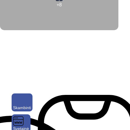
+8
Skambinti
Svetainė