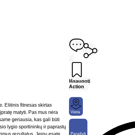
Išsaugoti
Action
 Elitinis fitnesas skirtas
Vieta
 įpratę matyti. Pas mus nėra
same geriausia, kas gali būti
o lygio sportininkų ir paprastų
Parašyti
rimus rezultatus. Jeigu esate