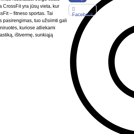
 CrossFit yra jūsų vieta, kur
it – fitneso sportas. Tai
Facebook
s pasirengimas, tuo užsiimti gali
niruotės, kuriose atliekami
stiką, ištvermę, sunkiąją