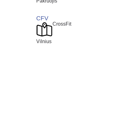
Pakruojis
CFV
CrossFit
Vilnius