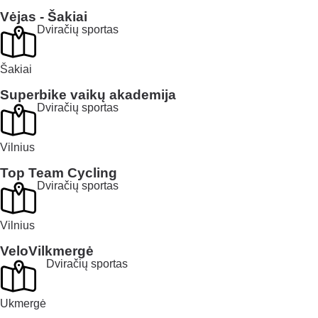
Vėjas - Šakiai
Dviračių sportas
Šakiai
Superbike vaikų akademija
Dviračių sportas
Vilnius
Top Team Cycling
Dviračių sportas
Vilnius
VeloVilkmergė
Dviračių sportas
Ukmergė