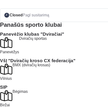
Closed
Pagl susitarimą
Panašūs sporto klubai
Panevėžio klubas "Dviračiai"
Dviračių sportas
Panevėžys
VšĮ "Dviračių kroso CX federacija"
BMX (dviračių krosas)
Vilnius
SIP
Bėgimas
Biržai