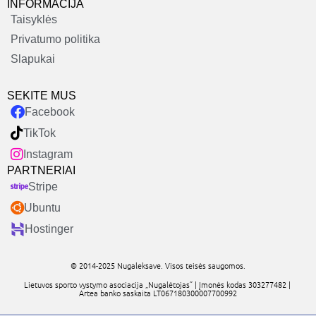
INFORMACIJA
Taisyklės
Privatumo politika
Slapukai
SEKITE MUS
Facebook
TikTok
Instagram
PARTNERIAI
Stripe
Ubuntu
Hostinger
© 2014-2025 Nugaleksave. Visos teisės saugomos.
Lietuvos sporto vystymo asociacija „Nugalėtojas” | Įmonės kodas 303277482 |
Artea banko saskaita LT067180300007700992