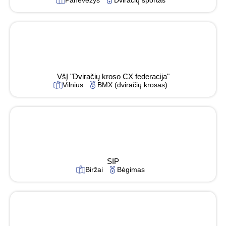
Panevėžys
Dviračių sportas
VšĮ "Dviračių kroso CX federacija"
Vilnius
BMX (dviračių krosas)
SIP
Biržai
Bėgimas