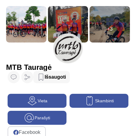
+3
MTB Tauragė
Išsaugoti
Vieta
Skambinti
Parašyti
Facebook