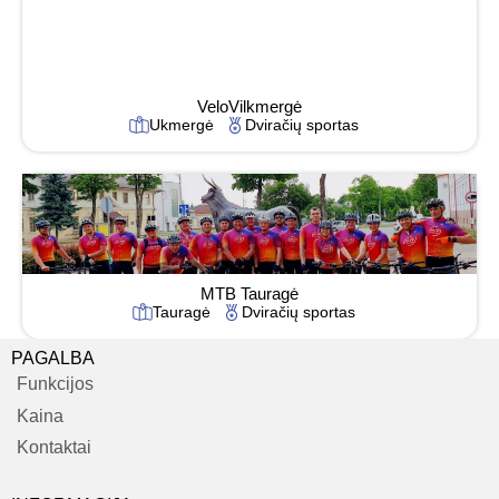
VeloVilkmergė
Ukmergė
Dviračių sportas
MTB Tauragė
Tauragė
Dviračių sportas
PAGALBA
Funkcijos
Kaina
Kontaktai