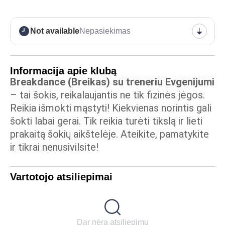
Not available
Nepasiekimas
Informacija apie klubą
Breakdance (Breikas) su treneriu Evgenijumi
– tai šokis, reikalaujantis ne tik fizinės jėgos.
Reikia išmokti mąstyti! Kiekvienas norintis gali
šokti labai gerai. Tik reikia turėti tikslą ir lieti
prakaitą šokių aikštelėje. Ateikite, pamatykite
ir tikrai nenusivilsite!
Vartotojo atsiliepimai
Dar nėra atsiliepimų