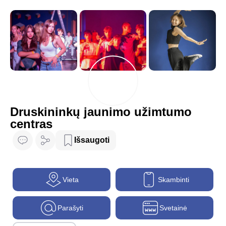
Druskininkų jaunimo užimtumo
centras
Išsaugoti
Vieta
Skambinti
Parašyti
Svetainė