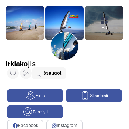
+3
Irklakojis
Išsaugoti
Vieta
Skambinti
Parašyti
Facebook
Instagram