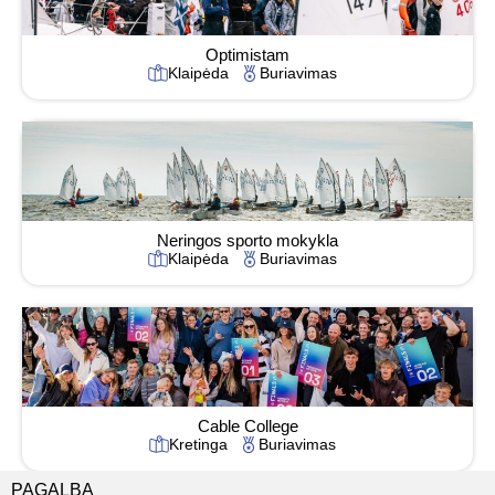
Optimistam
Klaipėda
Buriavimas
Neringos sporto mokykla
Klaipėda
Buriavimas
Cable College
Kretinga
Buriavimas
PAGALBA