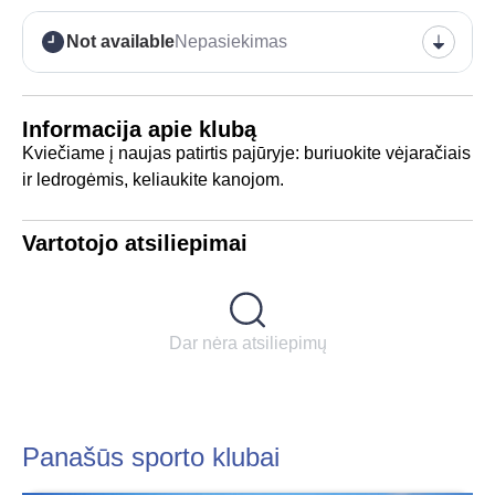
Not available
Nepasiekimas
Informacija apie klubą
Kviečiame į naujas patirtis pajūryje: buriuokite vėjaračiais
ir ledrogėmis, keliaukite kanojom.
Vartotojo atsiliepimai
Dar nėra atsiliepimų
Panašūs sporto klubai