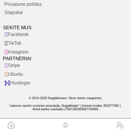
Privatumo politika
Slapukai
SEKITE MUS
Facebook
TikTok
Instagram
PARTNERIAI
Stripe
Ubuntu
Hostinger
© 2014-2025 Nugaleksave. Visos teisės saugomos.
Lietuvos sporto vystymo asociacija „Nugalėtojas” | Įmonės kodas 303277482 |
Artea banko saskaita LT067180300007700992