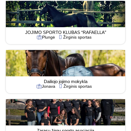
JOJIMO SPORTO KLUBAS “RAFAELLA”
Plungė
Žirginis sportas
Dailiojo jojimo mokykla
Jonava
Žirginis sportas
Zarasų žirgų sporto asociacija