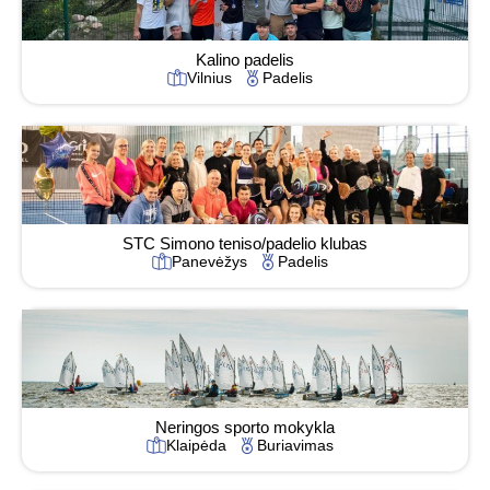
Kalino padelis
Vilnius
Padelis
STC Simono teniso/padelio klubas
Panevėžys
Padelis
Neringos sporto mokykla
Klaipėda
Buriavimas