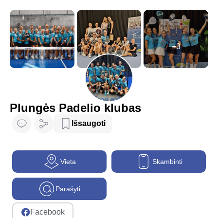
+3
Plungės Padelio klubas
Išsaugoti
Vieta
Skambinti
Parašyti
Facebook