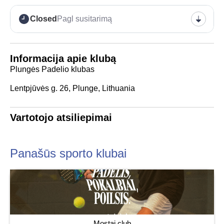
Closed
Pagl susitarimą
Informacija apie klubą
Plungės Padelio klubas
Lentpjūvės g. 26, Plunge, Lithuania
Vartotojo atsiliepimai
Panašūs sporto klubai
Mostai.club